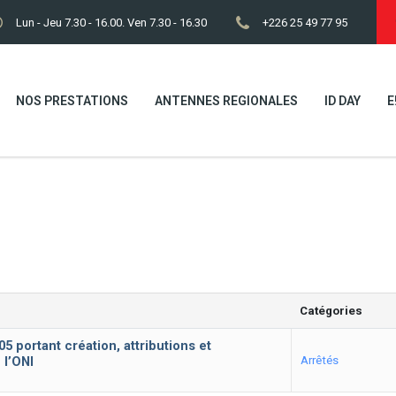
Lun - Jeu 7.30 - 16.00. Ven 7.30 - 16.30
+226 25 49 77 95
NOS PRESTATIONS
ANTENNES REGIONALES
ID DAY
E
Catégories
portant création, attributions et
 l’ONI
Arrêtés